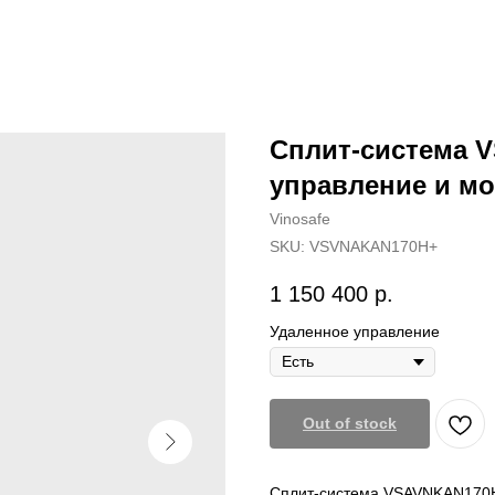
Сплит-система 
управление и м
Vinosafe
SKU:
VSVNAKAN170H+
1 150 400
р.
Удаленное управление
Out of stock
Сплит-система VSAVNKAN170H