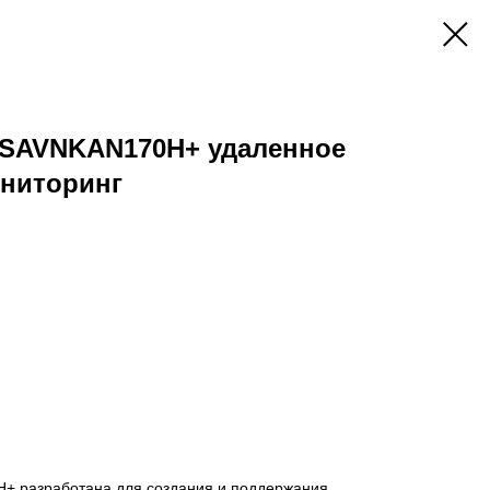
VSAVNKAN170H+ удаленное
ониторинг
+ разработана для создания и поддержания