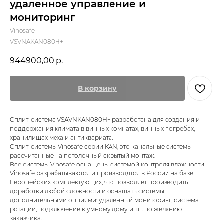
удаленное управление и
мониторинг
Vinosafe
VSVNAKAN080H+
944900,00
р.
В корзину
Сплит-система VSAVNKAN080H+ разработана для создания и
поддержания климата в винных комнатах, винных погребах,
хранилищах меха и антиквариата.
Сплит-системы Vinosafe серии KAN, это канальные системы
рассчитанные на потолочный скрытый монтаж.
Все системы Vinosafe оснащены системой контроля влажности.
Vinosafe разрабатываются и производятся в России на базе
Европейских комплектующих, что позволяет производить
доработки любой сложности и оснащать системы
дополнительными опциями: удаленный мониторинг, система
ротации, подключение к умному дому и т.п. по желанию
заказчика.