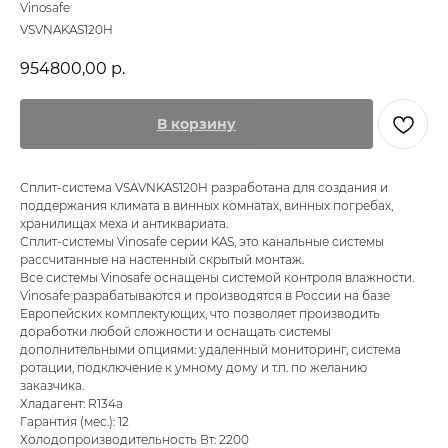
Vinosafe
VSVNAKAS120H
954800,00
р.
В корзину
Сплит-система VSAVNKAS120H разработана для создания и
поддержания климата в винных комнатах, винных погребах,
хранилищах меха и антиквариата.
Сплит-системы Vinosafe серии KAS, это канальные системы
рассчитанные на настенный скрытый монтаж.
Все системы Vinosafe оснащены системой контроля влажности.
Vinosafe разрабатываются и производятся в России на базе
Европейских комплектующих, что позволяет производить
доработки любой сложности и оснащать системы
дополнительными опциями: удаленный мониторинг, система
ротации, подключение к умному дому и т.п. по желанию
заказчика.
Хладагент: R134a
Гарантия (мес.): 12
Холодопроизводительность Вт: 2200