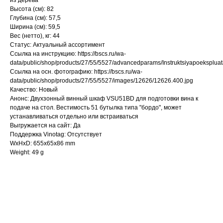
из дерева
Высота (см): 82
Глубина (см): 57,5
Ширина (см): 59,5
Вес (нетто), кг: 44
Статус: Актуальный ассортимент
Ссылка на инструкцию: https://bscs.ru/wa-
data/public/shop/products/27/55/5527/advancedparams/Instruktsiyapoeksplu
Ссылка на осн. фотографию: https://bscs.ru/wa-
data/public/shop/products/27/55/5527/images/12626/12626.400.jpg
Качество: Новый
Анонс: Двухзонный винный шкаф VSU51BD для подготовки вина к
подаче на стол. Вестимость 51 бутылка типа "бордо", может
устанавливаться отдельно или встраиваться
Выгружается на сайт: Да
Поддержка Vinotag: Отсутствует
WxHxD: 655x65x86 mm
Weight: 49 g