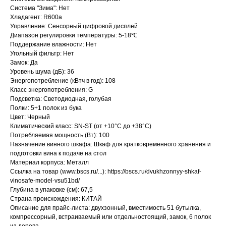
Система "Зима": Нет
Хладагент: R600a
Управление: Сенсорный цифровой дисплей
Диапазон регулировки температуры: 5-18℃
Поддержание влажности: Нет
Угольный фильтр: Нет
Замок: Да
Уровень шума (дБ): 36
Энергопотребление (кВтч в год): 108
Класс энергопотребления: G
Подсветка: Светодиодная, голубая
Полки: 5+1 полок из бука
Цвет: Черный
Климатический класс: SN-ST (от +10°C до +38°C)
Потребляемая мощность (Вт): 100
Назначение винного шкафа: Шкаф для кратковременного хранения и
подготовки вина к подаче на стол
Материал корпуса: Металл
Ссылка на товар (www.bscs.ru/...): https://bscs.ru/dvukhzonnyy-shkaf-
vinosafe-model-vsu51bd/
Глубина в упаковке (см): 67,5
Страна происхождения: КИТАЙ
Описание для прайс-листа: двухзонный, вместимость 51 бутылка,
компрессорный, встраиваемый или отдельностоящий, замок, 6 полок