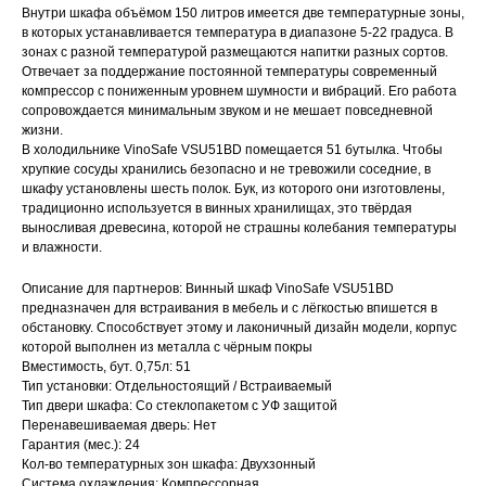
Внутри шкафа объёмом 150 литров имеется две температурные зоны,
в которых устанавливается температура в диапазоне 5-22 градуса. В
зонах с разной температурой размещаются напитки разных сортов.
Отвечает за поддержание постоянной температуры современный
компрессор с пониженным уровнем шумности и вибраций. Его работа
сопровождается минимальным звуком и не мешает повседневной
жизни.
В холодильнике VinoSafe VSU51BD помещается 51 бутылка. Чтобы
хрупкие сосуды хранились безопасно и не тревожили соседние, в
шкафу установлены шесть полок. Бук, из которого они изготовлены,
традиционно используется в винных хранилищах, это твёрдая
выносливая древесина, которой не страшны колебания температуры
и влажности.
Описание для партнеров: Винный шкаф VinoSafe VSU51BD
предназначен для встраивания в мебель и с лёгкостью впишется в
обстановку. Способствует этому и лаконичный дизайн модели, корпус
которой выполнен из металла с чёрным покры
Вместимость, бут. 0,75л: 51
Тип установки: Отдельностоящий / Встраиваемый
Тип двери шкафа: Со стеклопакетом с УФ защитой
Перенавешиваемая дверь: Нет
Гарантия (мес.): 24
Кол-во температурных зон шкафа: Двухзонный
Система охлаждения: Компрессорная