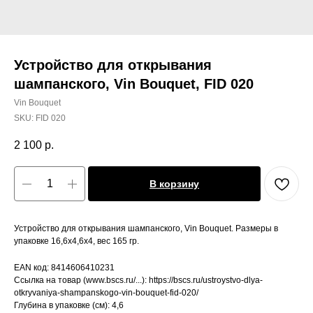
Устройство для открывания
шампанского, Vin Bouquet, FID 020
Vin Bouquet
SKU:
FID 020
2 100
р.
В корзину
Устройство для открывания шампанского, Vin Bouquet. Размеры в
упаковке 16,6х4,6х4, вес 165 гр.
EAN код: 8414606410231
Ссылка на товар (www.bscs.ru/...): https://bscs.ru/ustroystvo-dlya-
otkryvaniya-shampanskogo-vin-bouquet-fid-020/
Глубина в упаковке (см): 4,6