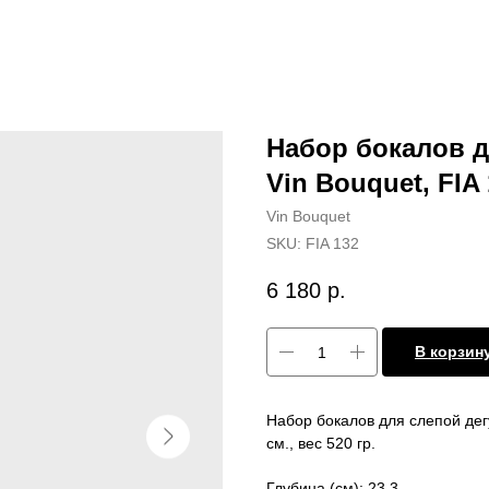
Набор бокалов д
Vin Bouquet, FIA
Vin Bouquet
SKU:
FIA 132
6 180
р.
В корзин
Набор бокалов для слепой дегу
см., вес 520 гр.
Глубина (см): 23,3